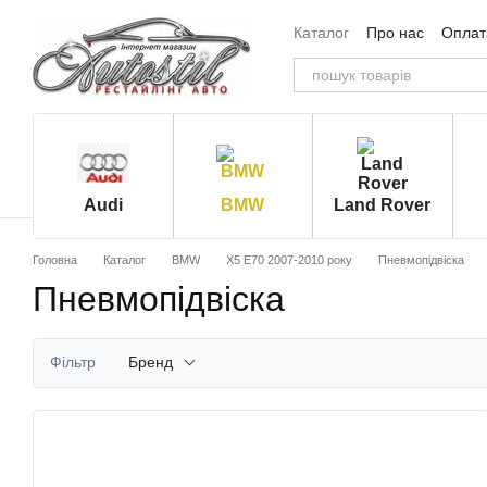
Перейти до основного контенту
Каталог
Про нас
Оплата
Угода користувача
Від
Audi
BMW
Land Rover
Головна
Каталог
BMW
X5 E70 2007-2010 року
Пневмопідвіска
Пневмопідвіска
Фільтр
Бренд