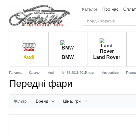
Перейти до основного контенту
Каталог
Про нас
Оплата
Угода користувача
Від
Audi
BMW
Land Rover
Головна
Каталог
Audi
A4 B8 2011-2015 року
Автосвітло
Перед
Передні фари
Фільтр
Бренд
Ціна, грн