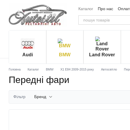
Перейти до основного контенту
Каталог
Про нас
Оплата
Угода користувача
Від
Audi
BMW
Land Rover
Головна
Каталог
BMW
X1 E84 2009-2015 року
Автосвітло
Пер
Передні фари
Фільтр
Бренд