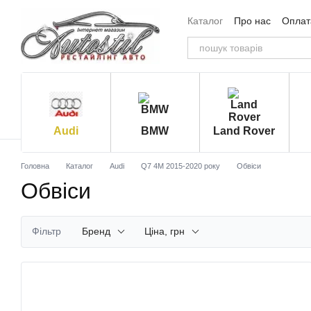
Перейти до основного контенту
Каталог
Про нас
Оплата
Угода користувача
Від
Audi
BMW
Land Rover
Головна
Каталог
Audi
Q7 4M 2015-2020 року
Обвіси
Обвіси
Фільтр
Бренд
Ціна, грн