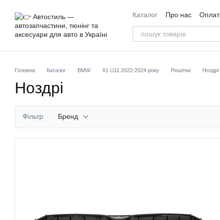
Перейти до основного контенту
Каталог
Про нас
Оплата
Угода користувача
Від
Головна
Каталог
BMW
X1 U11 2022-2024 року
Решітки
Ноздрі
Ноздрі
Фільтр
Бренд