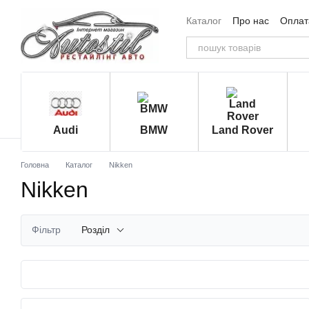
Перейти до основного контенту
Каталог
Про нас
Оплата
Угода користувача
Від
Audi
BMW
Land Rover
Головна
Каталог
Nikken
Nikken
Фільтр
Розділ