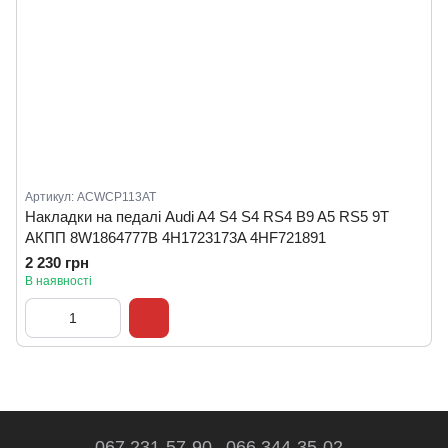
Артикул: ACWCP113AT
Накладки на педалі Audi A4 S4 S4 RS4 B9 A5 RS5 9T
АКПП 8W1864777B 4H1723173A 4HF721891
2 230 грн
В наявності
067 231-57-90
066 344-35-02