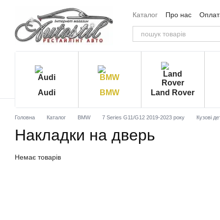
Перейти до основного контенту
Каталог
Про нас
Оплата
Угода користувача
Від
Audi
BMW
Land Rover
Головна
Каталог
BMW
7 Series G11/G12 2019-2023 року
Кузові де
Накладки на дверь
Немає товарів