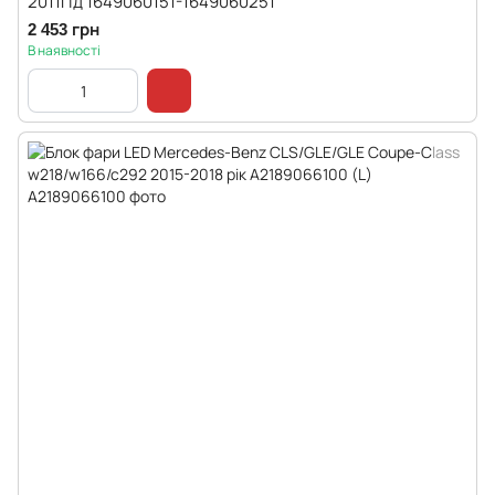
2011гід 1649060151-1649060251
2 453 грн
В наявності