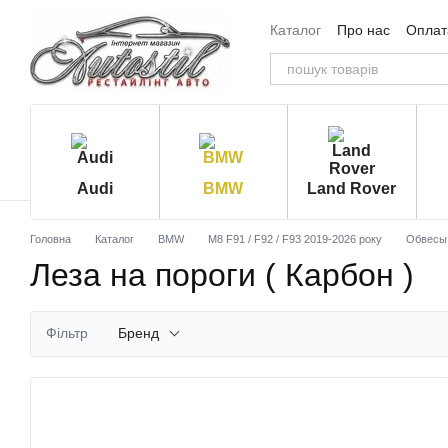
Перейти до основного контенту
Каталог
Про нас
Оплата
Угода користувача
Від
Audi
BMW
Land Rover
Головна
Каталог
BMW
M8 F91 / F92 / F93 2019-2026 року
Обвесы
Леза на пороги ( Карбон )
Фільтр
Бренд