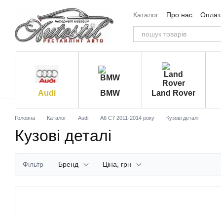
Перейти до основного контенту
Каталог
Про нас
Оплата
Угода користувача
Від
Audi
BMW
Land Rover
Головна
Каталог
Audi
A6 C7 2011-2014 року
Кузові деталі
Кузові деталі
Фільтр
Бренд
Ціна, грн