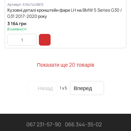
Артикул: 51647449815
Кузовні деталі кронштейн фари LH на BMW 5 Series G30 /
G31 2017-2020 року
3 164 грн
В наявності
Показати ще 20 товарів
Назад
Вперед
1
з 5
067 231-57-90
066 344-35-02