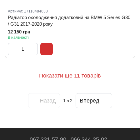
Артикул: 17118484638
Радіатор охолодження додатковий на BMW 5 Series G30
/ G31 2017-2020 року
12 150 грн
В наявності
Показати ще 11 товарів
Назад
Вперед
1
з 2
067 231-57-90
066 344-35-02