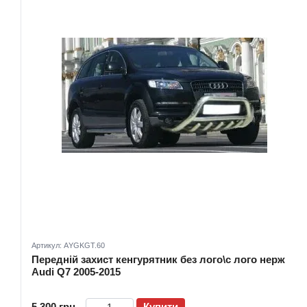
Артикул: АYGKGT.60
Передній захист кенгурятник без лого\с лого нерж
Audi Q7 2005-2015
5 300 грн
Купити