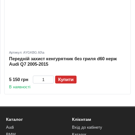
Артикул: АYGKBG.60\a
Передній захист кенгурятник без гриля d60 нерж
Audi Q7 2005-2015
5 150 грн
Купити
В наявності
Каталог
Клієнтам
Audi
Вхід до кабінету
BMW
Каталог