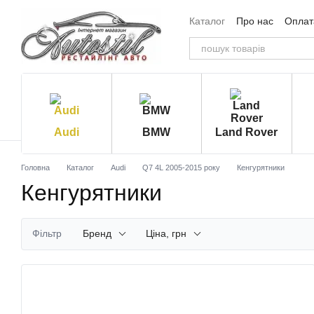
Перейти до основного контенту
Каталог
Про нас
Оплата
Угода користувача
Від
Audi
BMW
Land Rover
Головна
Каталог
Audi
Q7 4L 2005-2015 року
Кенгурятники
Кенгурятники
Фільтр
Бренд
Ціна, грн