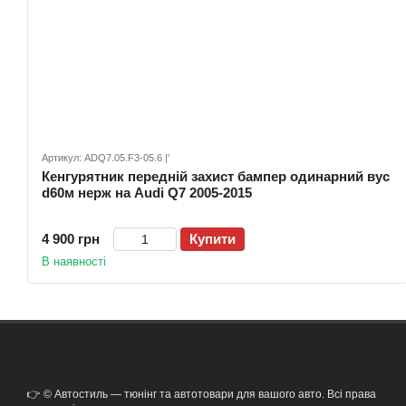
Артикул: ADQ7.05.F3-05.6 |'
Кенгурятник передній захист бампер одинарний вус
d60м нерж на Audi Q7 2005-2015
4 900 грн
Купити
В наявності
👉 © Автостиль — тюнінг та автотовари для вашого авто. Всі права