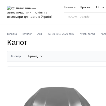
Перейти до основного контенту
Каталог
Про нас
Оплата
Угода користувача
Від
Головна
Каталог
Audi
A5 B9 2016-2020 року
Кузові деталі
Кап
Капот
Фільтр
Бренд