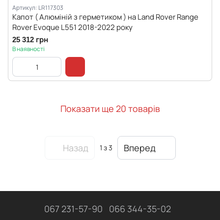
Артикул: LR117303
Капот ( Алюміній з герметиком ) на Land Rover Range
Rover Evoque L551 2018-2022 року
25 312 грн
В наявності
Показати ще 20 товарів
Назад
Вперед
1
з 3
067 231-57-90
066 344-35-02