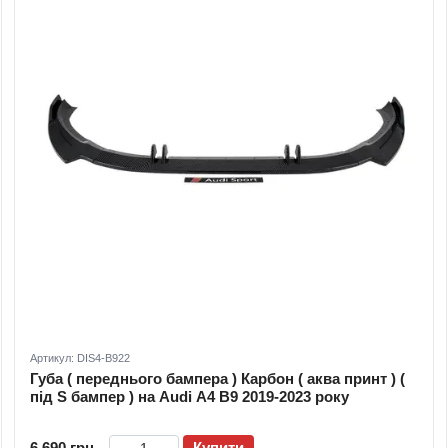
Артикул: DIS4-B922
Губа ( переднього бампера ) Карбон ( аква принт ) (
під S бампер ) на Audi A4 B9 2019-2023 року
6 690 грн
Купити