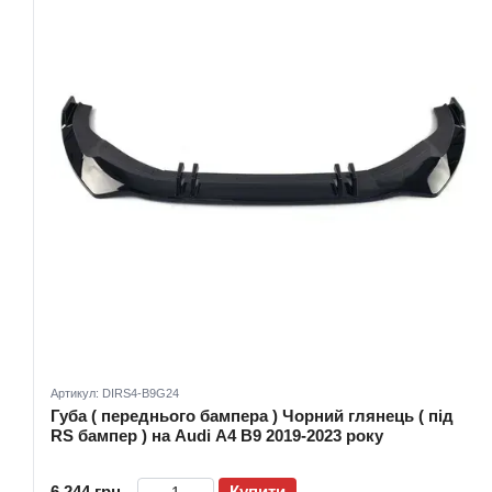
Артикул: DIRS4-B9G24
Губа ( переднього бампера ) Чорний глянець ( під
RS бампер ) на Audi A4 B9 2019-2023 року
6 244 грн
Купити