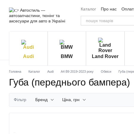
Перейти до основного контенту
Каталог
Про нас
Оплата
Угода користувача
Від
Audi
BMW
Land Rover
Головна
Каталог
Audi
A4 B9 2019-2023 року
Обвіси
Губа (пер
Губа (переднього бампера)
Фільтр
Бренд
Ціна, грн