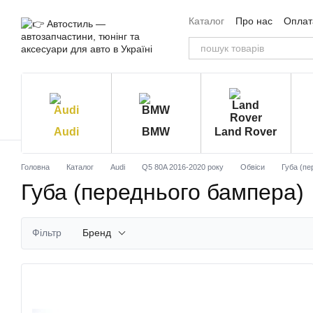
Перейти до основного контенту
Каталог
Про нас
Оплата
Угода користувача
Від
Audi
BMW
Land Rover
Головна
Каталог
Audi
Q5 80A 2016-2020 року
Обвіси
Губа (пе
Губа (переднього бампера)
Фільтр
Бренд