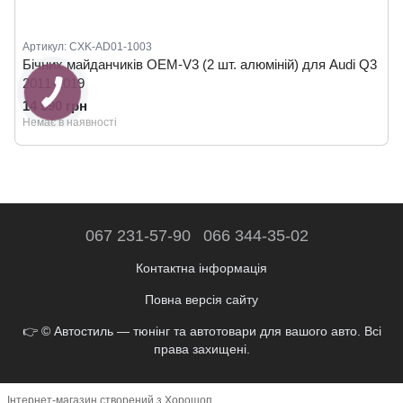
Артикул: CXK-AD01-1003
Бічних майданчиків OEM-V3 (2 шт. алюміній) для Audi Q3
2011-2019
14 590 грн
Немає в наявності
067 231-57-90
066 344-35-02
Контактна інформація
Повна версія сайту
👉 © Автостиль — тюнінг та автотовари для вашого авто. Всі
права захищені.
Інтернет-магазин створений з Хорошоп