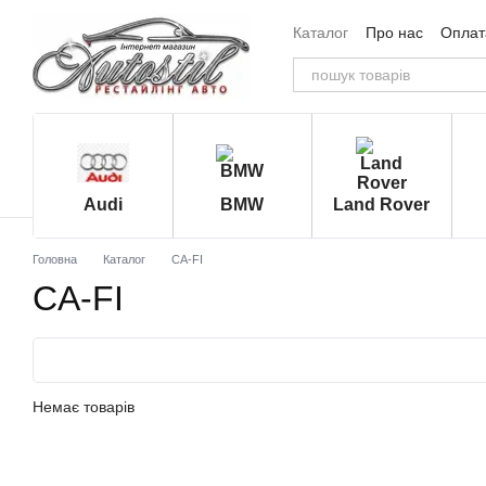
Перейти до основного контенту
Каталог
Про нас
Оплата
Угода користувача
Від
Audi
BMW
Land Rover
Головна
Каталог
CA-FI
CA-FI
Немає товарів