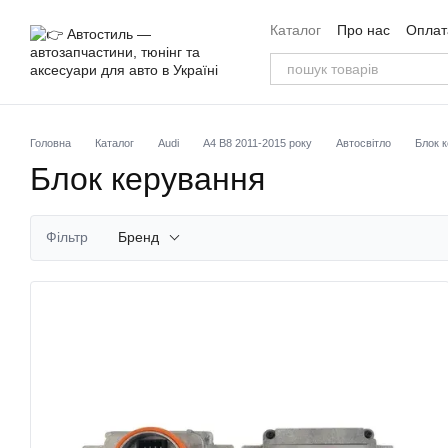
Перейти до основного контенту
Каталог
Про нас
Оплата
Угода користувача
Від
Головна
Каталог
Audi
A4 B8 2011-2015 року
Автосвітло
Блок 
Блок керування
Фільтр
Бренд