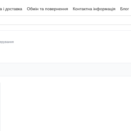
 і доставка
Обмін та повернення
Контактна інформація
Блог
гуки про магазин
керування