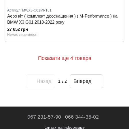
Артикул: MWX3-G01MP181
Аеро кіт ( комплект дооснащення ) ( M-Performance ) на
BMW X3 G01 2018-2022 року
27 652 грн
Немає в наявності
Показати ще 4 товара
Назад
Вперед
1
з 2
067 231-57-90
066 344-35-02
Контактна інформація