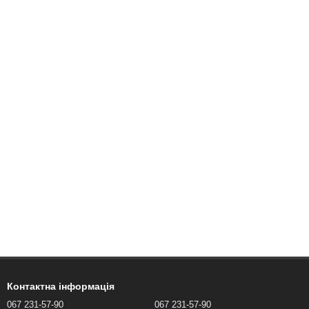
Контактна інформація
067 231-57-90
067 231-57-90